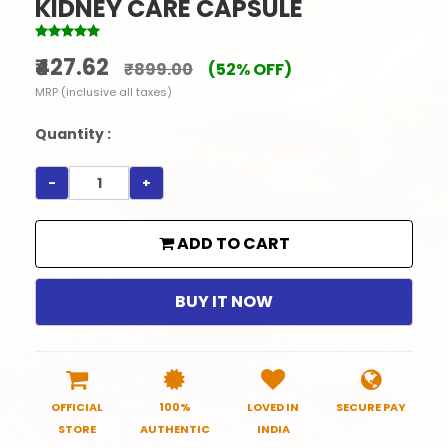
KIDNEY CARE CAPSULE
₹427.62
₹899.00
(52% OFF)
MRP (inclusive all taxes)
Quantity :
-
+
ADD TO CART
BUY IT NOW
OFFICIAL
100%
LOVED IN
SECURE PAY
STORE
AUTHENTIC
INDIA