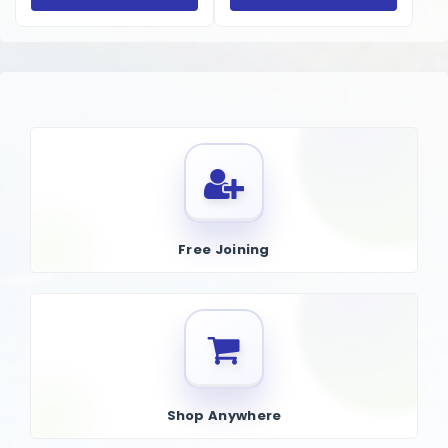
healthcare professional.
প্রোক্রিয়েটিভ কিডনি স্টোন ক্লিয়ার ক্যাপসুল হল একটি খাদ্যতালিকাগত সম্পূরক যা
কিডনির স্বাস্থ্যকে সমর্থন করে এবং কিডনিতে পাথরের প্রাকৃতিক ব্যবস্থাপনায় সাহায্য
করে। এটি সাধারণত প্রাকৃতিক ভেষজ এবং উপাদানের মিশ্রণ থেকে তৈরি করা হয় যা
ঐতিহ্যগতভাবে কিডনিতে পাথর ভাঙতে এবং বের করে দিতে, সেইসাথে মূত্রনালীর
স্বাস্থ্য বজায় রাখতে ব্যবহৃত হয়ে আসছে।
উপকারিতা:
Free Joining
কিডনিতে পাথর দ্রবীভূত করতে সাহায্য করে: কিছু উপাদান কিডনিতে পাথর ভাঙতে
সাহায্য করে, যার ফলে শরীরের জন্য প্রস্রাবের মাধ্যমে পাথর বের করা সহজ হয়।
মূত্রনালীর স্বাস্থ্যকে সমর্থন করে:
এই সূত্রটি সংক্রমণ প্রতিরোধ করে এবং প্রদাহ
কমিয়ে মূত্রনালীর সুস্থতা বজায় রাখতে সাহায্য করে।
ব্যথা এবং অস্বস্তি কমায়:
কিছু উপাদান মূত্রনালীর মধ্য দিয়ে যাওয়ার সময় কিডনিতে
পাথরের সাথে সম্পর্কিত ব্যথা এবং অস্বস্তি কমাতে পারে।
পুনরাবৃত্তি রোধ করে:
নিয়মিত ব্যবহারের সাথে, ক্যাপসুল কিডনিতে ক্যালসিয়াম এবং
Shop Anywhere
অন্যান্য যৌগ জমা কমিয়ে কিডনিতে পাথরের পুনরাবৃত্তি রোধ করতে সাহায্য করতে