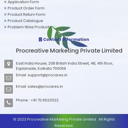
Application Form
Product Order Form
Product Return Form
Product Catalogue
Problem Wise Products
Contact Information
Procreative Marketing Private Limited
East India House, 20B British India Street, 4B, 4th floor,
Esplanade, Kolkata 700069
Email:
support@procares.in
Email:
sales@procares.in
Phone : +91 70 65221122
© 2023 Procreative Marketing Private Limited . All Rights
Reserved.