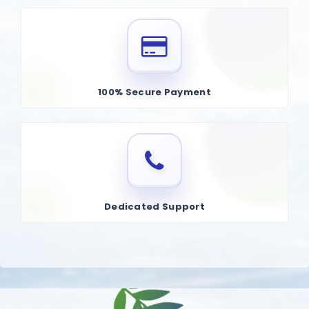
পারে।
কিডনিকে বিষমুক্ত করে:
টক্সিন এবং বর্জ্য পদার্থ বের করে দিতে সাহায্য করে, কিডনির
কার্যকারিতা এবং সামগ্রিক স্বাস্থ্যের উন্নতি করে।
মূল উপাদান:
পুনর্নব, গোখরু, বরুণ, মার্শম্যালো রুট, পাষাণভেদ, পলাশ, কাতুকি,
ভূমিমালকি।
100% Secure Payment
প্রস্তাবিত ব্যবহার:
ক্যাপসুলটি সকালে ১টি, সন্ধ্যায় ১টি প্রচুর পরিমাণে জলের সাথে
অথবা আপনার স্বাস্থ্যসেবা পেশাদারের নির্দেশ অনুসারে গ্রহণ করুন।
प्रोक्रिएटिव किडनी स्टोन क्लियर कैप्सूल
यह एक आहार अनुपूरक है, जिसे किडनी के स्वास्थ्य को बनाए रखने और किडनी
स्टोन के प्राकृतिक प्रबंधन में मदद करने के लिए तैयार किया गया है। इसमें
Dedicated Support
प्राकृतिक जड़ी-बूटियों और अवयवों का मिश्रण होता है, जो पारंपरिक रूप से
किडनी स्टोन को तोड़ने और निकालने के साथ-साथ मूत्र मार्ग के स्वास्थ्य को
बनाए रखने में सहायक माने जाते हैं।
लाभ
किडनी स्टोन को घोलने में सहायक
: कुछ घटक पथरी को तोड़ने में मदद करते