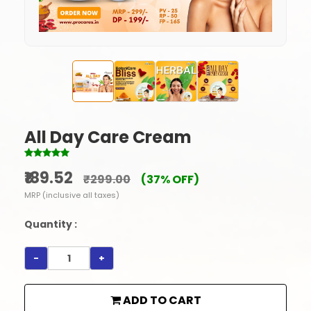
All Day Care Cream
₹189.52
₹299.00
(37% OFF)
MRP (inclusive all taxes)
Quantity :
-
+
ADD TO CART