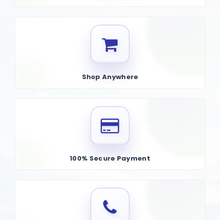
যা ভেষজ নির্যাস দিয়ে সমৃদ্ধ যা দীর্ঘস্থায়ী হাইড্রেশন এবং ত্বকের পুষ্টি প্রদানের জন্য
একযোগে কাজ করে। ক্রিমটি সকল ধরণের ত্বকের জন্য তৈরি, যা ত্বককে সারা দিন
মসৃণ এবং সুরক্ষিত রাখার পাশাপাশি একটি অ-চিটচিটে অনুভূতি প্রদান করে। এর মূল
উপাদানগুলি হল প্রাকৃতিক ভেষজ যা তাদের নিরাময়, প্রশান্তি এবং পুনরুজ্জীবিত করার
বৈশিষ্ট্যের জন্য পরিচিত।
উপকারিতা:
Shop Anywhere
প্রদাহ-বিরোধী এবং প্রশান্তিদায়ক:
ক্যামোমাইল এবং ক্যালেন্ডুলার মতো ভেষজ
উপাদানগুলি জ্বালাপোড়া বা সংবেদনশীল ত্বককে প্রশমিত করে, লালভাব এবং প্রদাহ
কমায়।
অ্যান্টিঅক্সিডেন্ট সুরক্ষা:
গ্রিন টি-এর মতো উপাদানগুলি পরিবেশগত চাপ এবং মুক্ত
র‍্যাডিকেল থেকে রক্ষা করতে সাহায্য করে, যা অকাল বার্ধক্যের দিকে পরিচালিত করতে
পারে।
100% Secure Payment
ত্বক মেরামত এবং পুনর্জন্ম:
ভেষজ নির্যাস ত্বকের প্রাকৃতিক নিরাময় প্রক্রিয়াকে
উৎসাহিত করে, সময়ের সাথে সাথে গঠন এবং স্থিতিস্থাপকতা উন্নত করে।
অ-চর্বিযুক্ত ফর্মুলা:
তীব্র আর্দ্রতা থাকা সত্ত্বেও, ক্রিমটি হালকা এবং দ্রুত শোষিত হয়,
যা এটিকে তৈলাক্ত বা সংমিশ্রণ ত্বক সহ সকল ধরণের ত্বকের জন্য উপযুক্ত করে